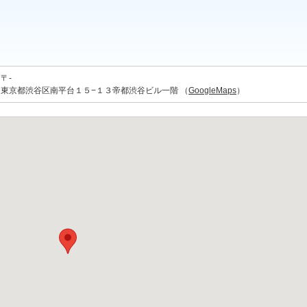
〒-
東京都渋谷区南平台１５−１３帝都渋谷ビル一階 （
GoogleMaps
）