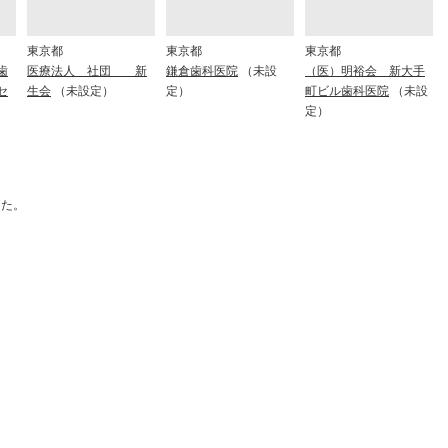
東京都
東京都
東京都
歯
医療法人 社団 新
鎌倉歯科医院
（未設
（医）明裕会 新大手
セ
生会
（未設定）
定）
町ビル歯科医院
（未設
定）
した。