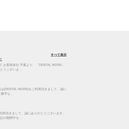
すべて表示
て
お客様各位 平素より、「DENTAL WORK」
とうございま…
[DENTAL WORK]をご利用頂きまして、誠に
に勝手な…
]をご利用頂きまして、誠にありがとうございます。
記の期間中を…