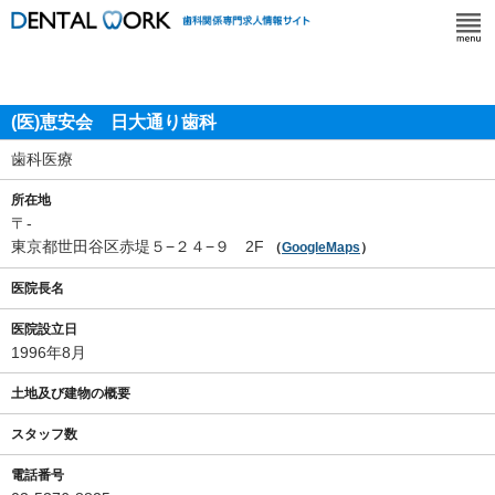
(医)恵安会 日大通り歯科
歯科医療
所在地
〒-
東京都世田谷区赤堤５−２４−９ 2F
（
GoogleMaps
）
医院長名
医院設立日
1996年8月
土地及び建物の概要
スタッフ数
電話番号