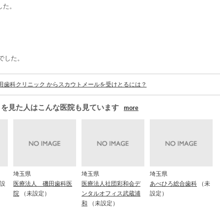
した。
でした。
田歯科クリニック からスカウトメールを受けとるには？
クを見た人はこんな医院も見ています
more
埼玉県
埼玉県
埼玉県
設
医療法人 磯田歯科医
医療法人社団彩和会デ
あべひろ総合歯科
（未
院
（未設定）
ンタルオフィス武蔵浦
設定）
和
（未設定）