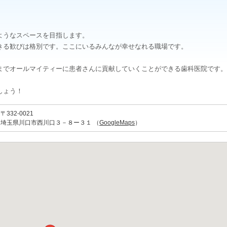
ようなスペースを目指します。
きる歓びは格別です。ここにいるみんなが幸せなれる職場です。
までオールマイティーに患者さんに貢献していくことができる歯科医院です。
しょう！
〒332-0021
埼玉県川口市西川口３－８ー３１ （
GoogleMaps
）