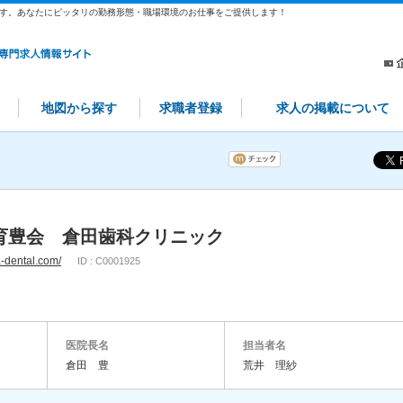
す。あなたにピッタリの勤務形態・職場環境のお仕事をご提供します！
地図から探す
求職者登録
求人の掲載について
育豊会 倉田歯科クリニック
a-dental.com/
ID : C0001925
医院長名
担当者名
倉田 豊
荒井 理紗