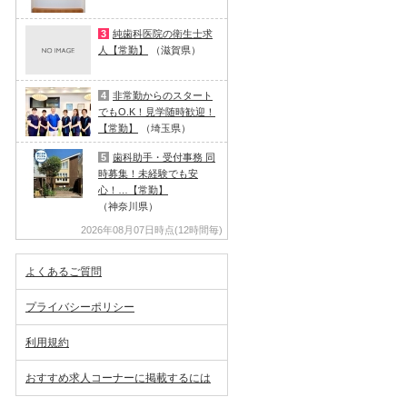
3
純歯科医院の衛生士求
人【常勤】
（滋賀県）
4
非常勤からのスタート
でもO.K！見学随時歓迎！
【常勤】
（埼玉県）
5
歯科助手・受付事務 同
時募集！未経験でも安
心！…【常勤】
（神奈川県）
2026年08月07日時点(12時間毎)
よくあるご質問
プライバシーポリシー
利用規約
おすすめ求人コーナーに掲載するには