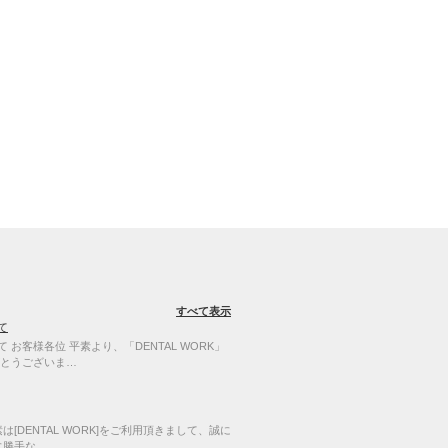
すべて表示
て
お客様各位 平素より、「DENTAL WORK」
とうございま…
[DENTAL WORK]をご利用頂きまして、誠に
に勝手な…