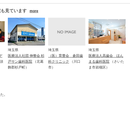
院も見ています
more
埼玉県
埼玉県
埼玉県
デ
医療法人社団 伸整会 杉
医療法人高歯会 ほん
（医）育豊会 倉田歯
須
戸サン歯科医院
（北葛
まる歯科医院
（さいた
科クリニック
（川口
飾郡杉戸町）
ま市岩槻区）
市）
した。