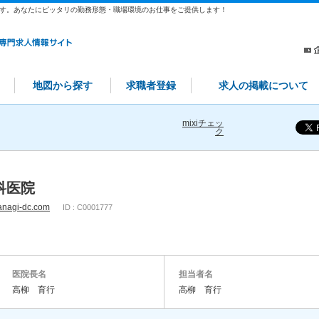
す。あなたにピッタリの勤務形態・職場環境のお仕事をご提供します！
地図から探す
求職者登録
求人の掲載について
mixiチェッ
ク
科医院
yanagi-dc.com
ID : C0001777
医院長名
担当者名
高柳 育行
高柳 育行