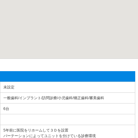
未設定
一般歯科/インプラント/訪問診療/小児歯科/矯正歯科/審美歯科
6台
5年前に医院をリホームして３Ｄを設置
パーテーションによってユニットを分けている診療環境