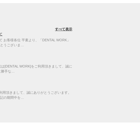
すべて表示
て
お客様各位 平素より、「DENTAL WORK」
とうございま…
[DENTAL WORK]をご利用頂きまして、誠に
に勝手な…
]をご利用頂きまして、誠にありがとうございます。
記の期間中を…
2010-
2026
WEBSQUARE
Co.,Ltd. All rights reserved.