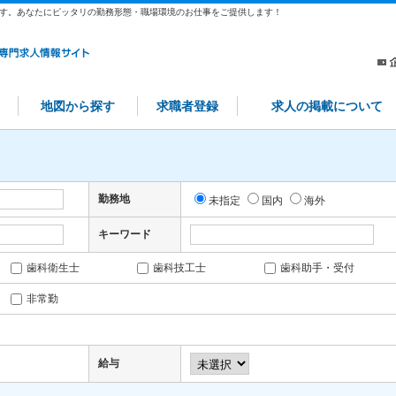
す。あなたにピッタリの勤務形態・職場環境のお仕事をご提供します！
地図から探す
求職者登録
求人の掲載について
勤務地
未指定
国内
海外
キーワード
歯科衛生士
歯科技工士
歯科助手・受付
非常勤
給与