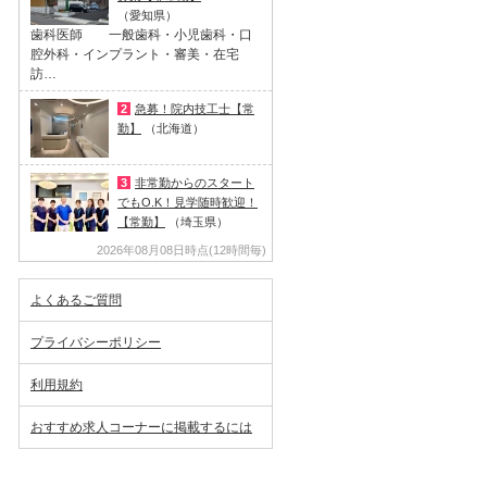
（愛知県）
歯科医師 一般歯科・小児歯科・口
腔外科・インプラント・審美・在宅
訪…
2
急募！院内技工士【常
勤】
（北海道）
3
非常勤からのスタート
でもO.K！見学随時歓迎！
【常勤】
（埼玉県）
2026年08月08日時点(12時間毎)
よくあるご質問
プライバシーポリシー
利用規約
おすすめ求人コーナーに掲載するには