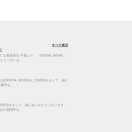
すべて表示
て
お客様各位 平素より、「DENTAL WORK」
とうございま…
[DENTAL WORK]をご利用頂きまして、誠に
に勝手な…
]をご利用頂きまして、誠にありがとうございます。
記の期間中を…