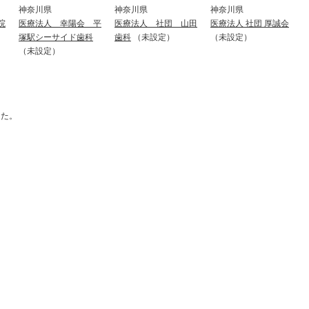
神奈川県
神奈川県
神奈川県
院
医療法人 幸陽会 平
医療法人 社団 山田
医療法人 社団 厚誠会
塚駅シーサイド歯科
歯科
（未設定）
（未設定）
（未設定）
した。