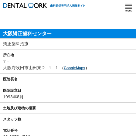
大阪矯正歯科センター
矯正歯科治療
所在地
〒-
大阪府吹田市山田東２−１−１
（
GoogleMaps
）
医院長名
医院設立日
1993年8月
土地及び建物の概要
スタッフ数
電話番号