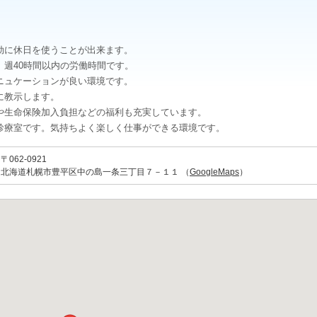
効に休日を使うことが出来ます。
週40時間以内の労働時間です。
ニュケーションが良い環境です。
に教示します。
や生命保険加入負担などの福利も充実しています。
診療室です。気持ちよく楽しく仕事ができる環境です。
〒062-0921
北海道札幌市豊平区中の島一条三丁目７－１１ （
GoogleMaps
）