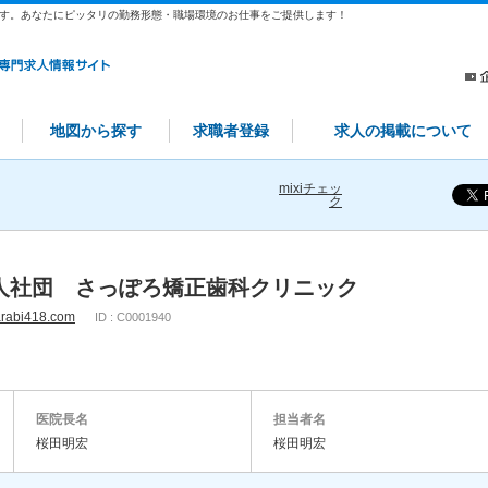
す。あなたにピッタリの勤務形態・職場環境のお仕事をご提供します！
地図から探す
求職者登録
求人の掲載について
mixiチェッ
ク
人社団 さっぽろ矯正歯科クリニック
arabi418.com
ID : C0001940
医院長名
担当者名
桜田明宏
桜田明宏