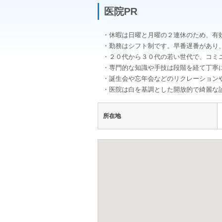
医院PR
・休暇は日曜と月曜の２連休のため、有
・勤務はシフト制です。早番遅番があり、
・２０代から３０代の若い世代で、コミ
・専門的な知識や手技は段階を経て丁寧
・誕生会や忘年会などのリクレーション
・医院は白を基調とした開放的で綺麗な
所在地