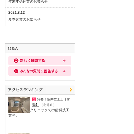
年末年始休業のお知らせ
2021.8.12
夏季休業のお知らせ
1
急募！院内技工士【常
勤】
（北海道）
クリニックでの歯科技工
業務。