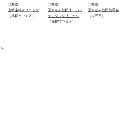
北海道
北海道
北海道
山崎歯科クリニック
医療法人社団糸 いと
医療法人社団慈昂会
（札幌市中央区）
デンタルクリニック
（未設定）
（札幌市中央区）
した。