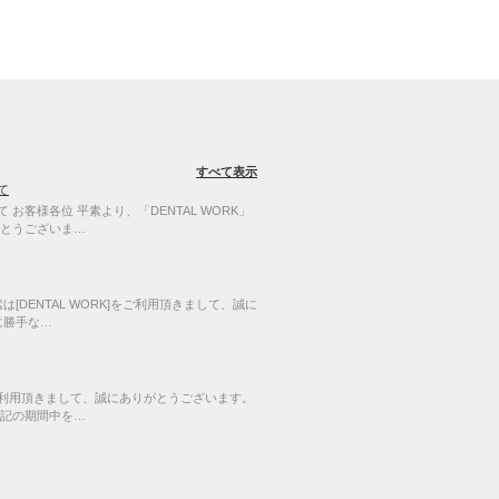
すべて表示
て
お客様各位 平素より、「DENTAL WORK」
とうございま…
[DENTAL WORK]をご利用頂きまして、誠に
に勝手な…
]をご利用頂きまして、誠にありがとうございます。
記の期間中を…