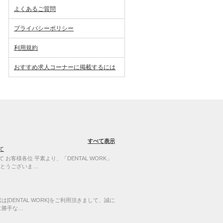
よくあるご質問
プライバシーポリシー
利用規約
おすすめ求人コーナーに掲載するには
すべて表示
て
お客様各位 平素より、「DENTAL WORK」
とうございま…
[DENTAL WORK]をご利用頂きまして、誠に
に勝手な…