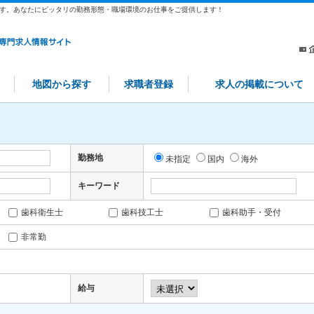
す。あなたにピッタリの勤務形態・職場環境のお仕事をご提供します！
地図から探す
求職者登録
求人の掲載について
勤務地
未指定
国内
海外
キーワード
歯科衛生士
歯科技工士
歯科助手・受付
非常勤
給与