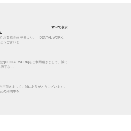
すべて表示
て
お客様各位 平素より、「DENTAL WORK」
とうございま…
[DENTAL WORK]をご利用頂きまして、誠に
に勝手な…
]をご利用頂きまして、誠にありがとうございます。
記の期間中を…
2010-
2026
WEBSQUARE
Co.,Ltd. All rights reserved.