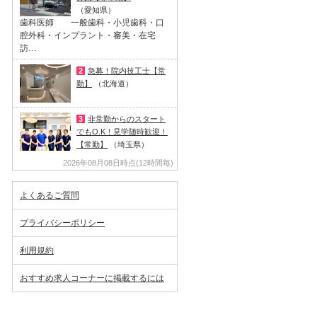
（愛知県）
歯科医師 一般歯科・小児歯科・口
腔外科・インプラント・審美・在宅
訪…
2
急募！院内技工士【常
勤】
（北海道）
3
非常勤からのスタート
でもO.K！見学随時歓迎！
【常勤】
（埼玉県）
2026年08月08日時点(12時間毎)
よくあるご質問
プライバシーポリシー
利用規約
おすすめ求人コーナーに掲載するには