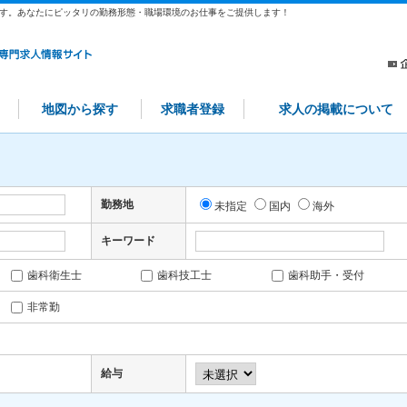
す。あなたにピッタリの勤務形態・職場環境のお仕事をご提供します！
地図から探す
求職者登録
求人の掲載について
勤務地
未指定
国内
海外
キーワード
歯科衛生士
歯科技工士
歯科助手・受付
非常勤
給与