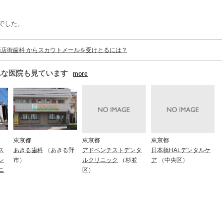
でした。
店街歯科 からスカウトメールを受けとるには？
んな医院も見ています
more
東京都
東京都
東京都
ス
あきる歯科
（あきる野
アドベンチストデンタ
日本橋HALデンタルケ
ン
市）
ルクリニック
（杉並
ア
（中央区）
ニ
区）