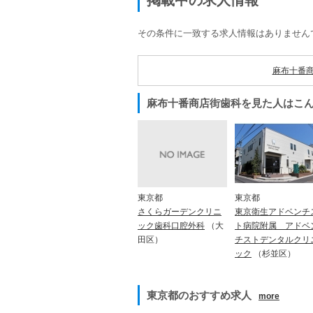
掲載中の求人情報
その条件に一致する求人情報はありません
麻布十番商
麻布十番商店街歯科を見た人はこ
東京都
東京都
東京衛生アドベンチ
さくらガーデンクリニ
ト病院附属 アドベ
ック歯科口腔外科
（大
チストデンタルクリ
田区）
ック
（杉並区）
東京都のおすすめ求人
more