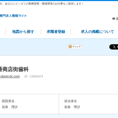
す。あなたにピッタリの勤務形態・職場環境のお仕事をご提供します！
地図から探す
求職者登録
求人の掲載について
番商店街歯科
-street-dc.com
ID : C0001874
医院長名
担当者名
岩泉 理沙
岩泉 理沙