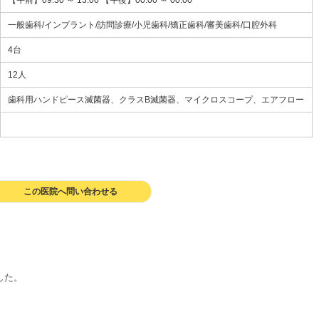
【午前】09:30 ～ 13:00 【午後】00:00 ～ 00:00
一般歯科/インプラント/訪問診療/小児歯科/矯正歯科/審美歯科/口腔外科
4台
12人
歯科用ハンドピース滅菌器、クラスB滅菌器、マイクロスコープ、エアフロー
この医院へ問い合わせる
した。