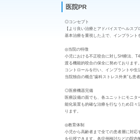
医院PR
◎コンセプト
【より良い治療とアドバイスでヘルスプ
基本治療を重視した上で、インプラント
◎当院の特徴
小児における不正咬合に対しSH療法、T
渡る機能的咬合の保全に努めております。
コントロールを行い、インプラントや生
当院独自の概念“歯科ストレス外来”も患
◎医療機器完備
医療設備の面でも、各ユニットにモニター
能化装置も的確な治療を行なうため日々活
ります。
◎教育体制
小児から高齢者まで全ての患者層に対応
を伝授できます。各症例検討などの院内