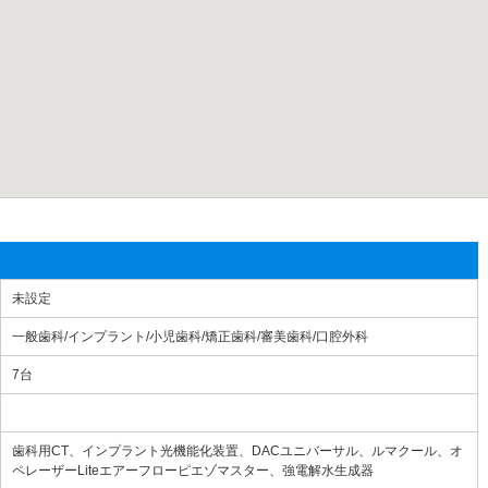
未設定
一般歯科/インプラント/小児歯科/矯正歯科/審美歯科/口腔外科
7台
歯科用CT、インプラント光機能化装置、DACユニバーサル、ルマクール、オ
ペレーザーLiteエアーフローピエゾマスター、強電解水生成器