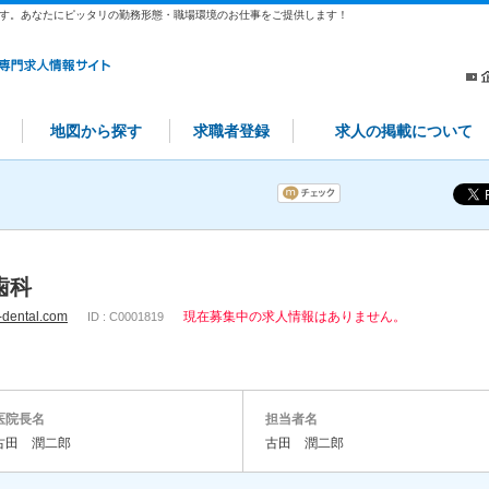
す。あなたにピッタリの勤務形態・職場環境のお仕事をご提供します！
地図から探す
求職者登録
求人の掲載について
歯科
a-dental.com
現在募集中の求人情報はありません。
ID : C0001819
医院長名
担当者名
古田 潤二郎
古田 潤二郎