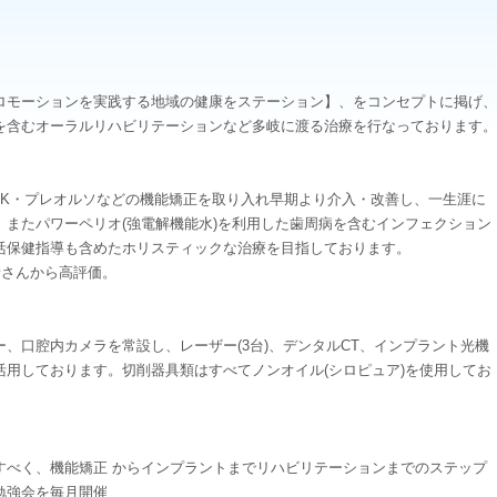
ロモーションを実践する地域の健康をステーション】、をコンセプトに掲げ、
を含むオーラルリハビリテーションなど多岐に渡る治療を行なっております。
4K・プレオルソなどの機能矯正を取り入れ早期より介入・改善し、一生涯に
またパワーペリオ(強電解機能水)を利用した歯周病を含むインフェクション
活保健指導も含めたホリスティックな治療を目指しております。
者さんから高評価。
、口腔内カメラを常設し、レーザー(3台)、デンタルCT、インプラント光機
用しております。切削器具類はすべてノンオイル(シロピュア)を使用してお
すべく、機能矯正 からインプラントまでリハビリテーションまでのステップ
勉強会を毎月開催