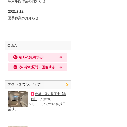
年末年始休業のお知らせ
2021.8.12
夏季休業のお知らせ
1
急募！院内技工士【常
勤】
（北海道）
クリニックでの歯科技工
業務。