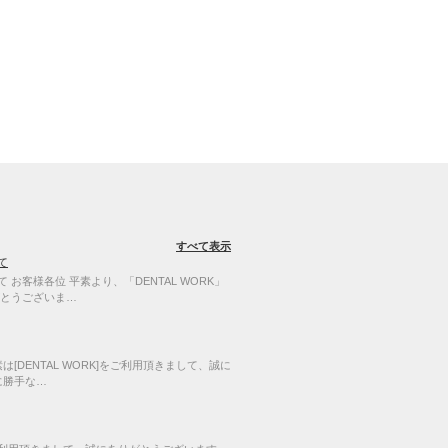
すべて表示
て
お客様各位 平素より、「DENTAL WORK」
とうございま…
[DENTAL WORK]をご利用頂きまして、誠に
に勝手な…